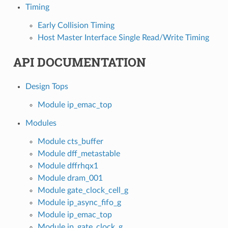
Timing
Early Collision Timing
Host Master Interface Single Read/Write Timing
API DOCUMENTATION
Design Tops
Module ip_emac_top
Modules
Module cts_buffer
Module dff_metastable
Module dffrhqx1
Module dram_001
Module gate_clock_cell_g
Module ip_async_fifo_g
Module ip_emac_top
Module ip_gate_clock_g